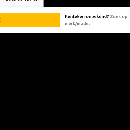
Kenteken onbekend
?
Zoek op
merk/model