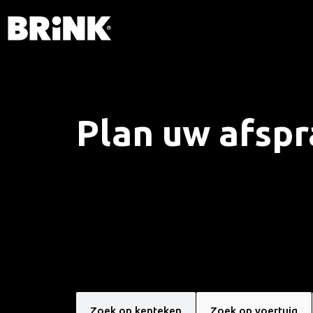
Plan uw afsp
Zoek op kenteken
Zoek op voertuig