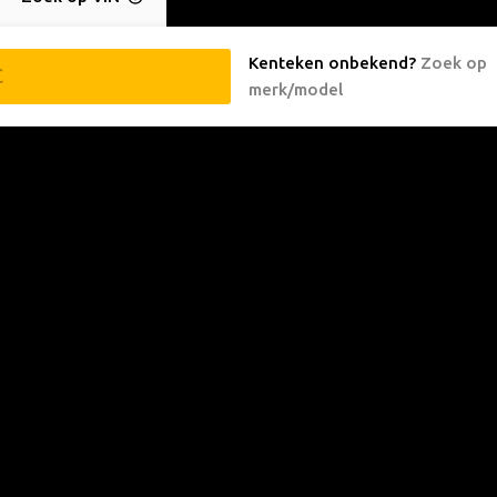
Kenteken onbekend
?
Zoek op
merk/model