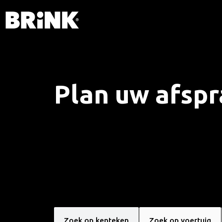
Plan uw afsp
Zoek op kenteken
Zoek op voertuig